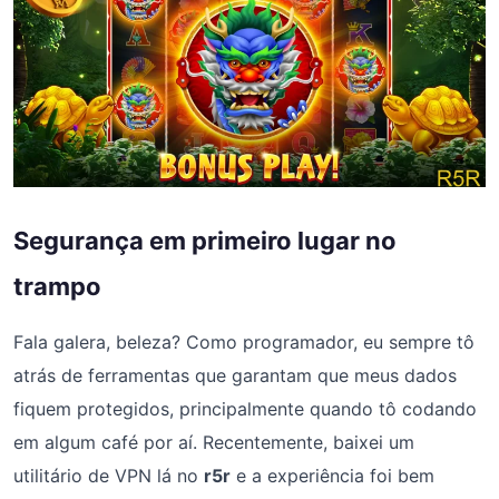
Segurança em primeiro lugar no
trampo
Fala galera, beleza? Como programador, eu sempre tô
atrás de ferramentas que garantam que meus dados
fiquem protegidos, principalmente quando tô codando
em algum café por aí. Recentemente, baixei um
utilitário de VPN lá no
r5r
e a experiência foi bem