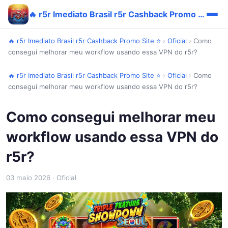
🔥 r5r Imediato Brasil r5r Cashback Promo Site ⭐
🔥 r5r Imediato Brasil r5r Cashback Promo Site ⭐
›
Oficial
›
Como
consegui melhorar meu workflow usando essa VPN do r5r?
🔥 r5r Imediato Brasil r5r Cashback Promo Site ⭐
›
Oficial
›
Como
consegui melhorar meu workflow usando essa VPN do r5r?
Como consegui melhorar meu
workflow usando essa VPN do
r5r?
03 maio 2026
· Oficial